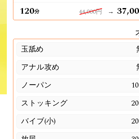
120
37,0
44,000円
→
分
玉舐め
アナル攻め
ノーパン
10
ストッキング
20
バイブ(小)
20