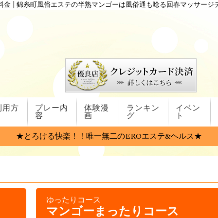
料金 | 錦糸町風俗エステの半熟マンゴーは風俗通も唸る回春マッサージ
利用方
プレー内
体験漫
ランキン
イベン
容
画
グ
ト
★とろける快楽！！唯一無二のEROエステ&ヘルス★
ゆったりコース
マンゴーまったりコース