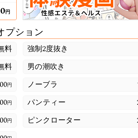
00
円
オプション
無料
強制2度抜き
無料
男の潮吹き
00
ノーブラ
円
00
パンティー
円
00
ピンクローター
円