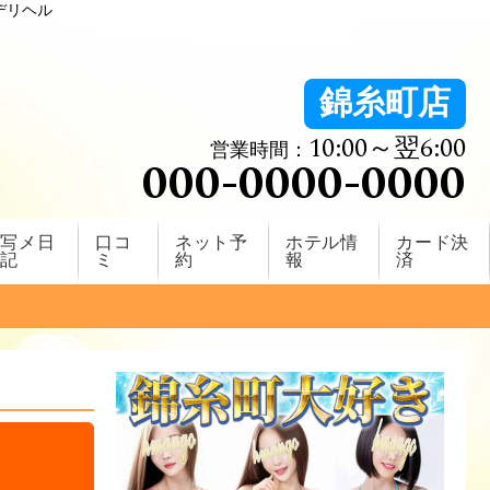
デリヘル
錦糸町店
10:00～翌6:00
営業時間：
000-0000-0000
写メ日
口コ
ネット予
ホテル情
カード決
記
ミ
約
報
済